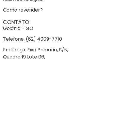
Como revender?
CONTATO
Goiânia - GO
Telefone: (62) 4009-7710
Endereço: Eixo Primário, S/N,
Quadra 19 Lote 06,
Polo Empresarial Goiás, Aparecida de Goiânia - GO
CONTATO
Cuiabá - MT
Telefone: (65) 99202-1367
Endereço: Av. Gen. Mello, 1600
Jardim Paulista
Cuiabá - MT