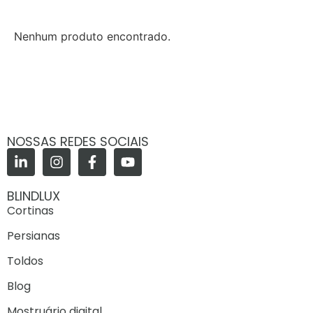
Nenhum produto encontrado.
NOSSAS REDES SOCIAIS
BLINDLUX
Cortinas
Persianas
Toldos
Blog
Mostruário digital