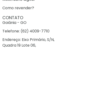
Como revender?
CONTATO
Goiânia - GO
Telefone: (62) 4009-7710
Endereço: Eixo Primário, S/N,
Quadra 19 Lote 06,
Polo Empresarial Goiás, Aparecida de Goiânia - GO
CONTATO
Cuiabá - MT
Telefone: (65) 99202-1367
Endereço: Av. Gen. Mello, 1600
Jardim Paulista
Cuiabá - MT