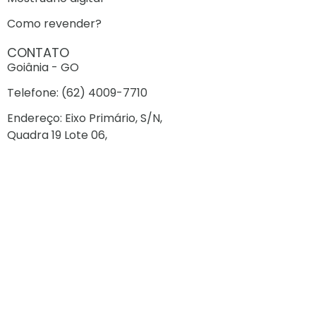
Como revender?
CONTATO
Goiânia - GO
Telefone: (62) 4009-7710
Endereço: Eixo Primário, S/N,
Quadra 19 Lote 06,
Polo Empresarial Goiás, Aparecida de Goiânia - GO
CONTATO
Cuiabá - MT
Telefone: (65) 99202-1367
Endereço: Av. Gen. Mello, 1600
Jardim Paulista
Cuiabá - MT