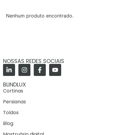
Nenhum produto encontrado.
NOSSAS REDES SOCIAIS
BLINDLUX
Cortinas
Persianas
Toldos
Blog
Mostruário digital