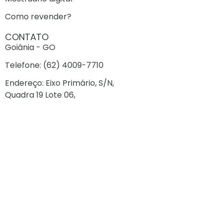
Como revender?
CONTATO
Goiânia - GO
Telefone: (62) 4009-7710
Endereço: Eixo Primário, S/N,
Quadra 19 Lote 06,
Polo Empresarial Goiás, Aparecida de Goiânia - GO
CONTATO
Cuiabá - MT
Telefone: (65) 99202-1367
Endereço: Av. Gen. Mello, 1600
Jardim Paulista
Cuiabá - MT