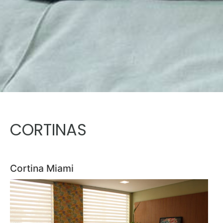
CORTINAS
Cortina Miami