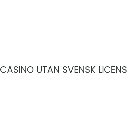
CASINO UTAN SVENSK LICENS
Nenhum produto encontrado.